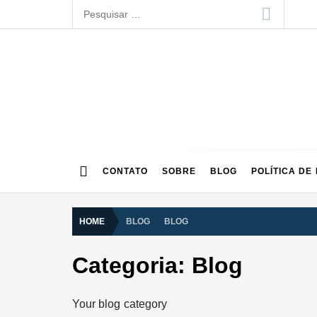
Skip
Pesquisar
to
por:
content
Lawgeek
CONTATO
SOBRE
BLOG
POLÍTICA DE
HOME
BLOG
BLOG
Categoria:
Blog
Your blog category